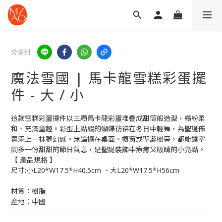
分享到
魔法雪國 | 馬卡龍雪糕彩蛋擺
件 - 大 / 小
這款雪糕彩蛋擺件以三顆馬卡龍彩蛋堆疊成甜筒般造型，繽紛柔
和、充滿童趣。彩蛋上點綴的蝴蝶彷彿在冬日中輕舞，為聖誕佈
置添上一抹夢幻感。無論擺在桌面、櫥窗或聖誕樹旁，都能讓空
間多一份甜甜的節日氣息，是聖誕裝飾中療癒又吸睛的小亮點。
【 產品規格 】
尺寸:小L20*W17.5*H40.5cm 、大L20*W17.5*H56cm                
材質：樹脂        
產地：中國